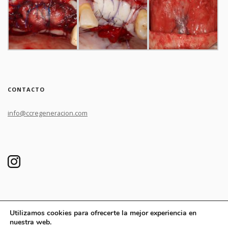
CONTACTO
info@ccregeneracion.com
Utilizamos cookies para ofrecerte la mejor experiencia en
Made with ♥ by
Aviso Legal y Política de Privacidad
Agencia Marketing Online
nuestra web.
Madrid