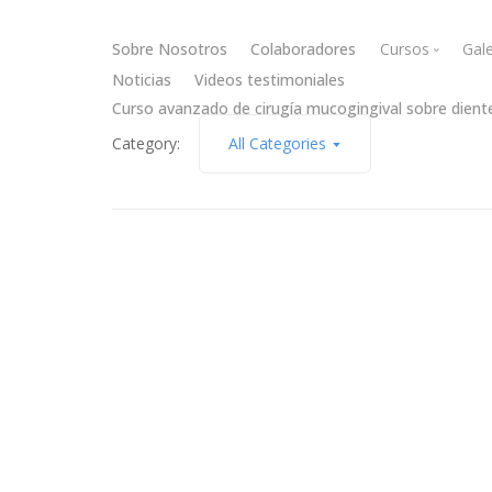
Sobre Nosotros
Colaboradores
Cursos
Gale
Noticias
Videos testimoniales
Curso avanzado de cirugía mucogingival sobre dient
Cirugía muc
Category:
All Categories
Cirugía óse