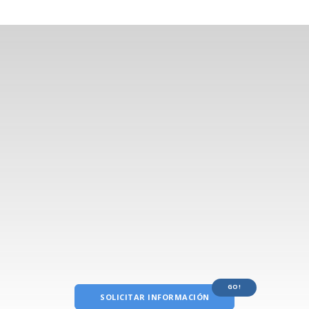
¿Te interesa nuestro programa?
No lo dudes e inscríbete ya en nuestro Curso
de especialización en cirugía mucogingival
sobre dientes e implantes.
¡Las plazas son limitadas!
GO!
SOLICITAR INFORMACIÓN