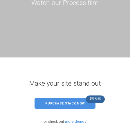
Watch our Process film
Make your site stand out
$59 USD
PURCHASE STACK NOW
or check out
more demos