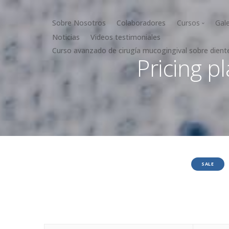
Sobre Nosotros
Colaboradores
Cursos
Gale
Noticias
Videos testimoniales
Curso avanzado de cirugía mucogingival sobre dient
Cirugía muc
Pricing p
Cirugía óse
SALE