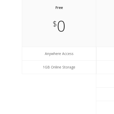
Free
0
$
Anywhere Access
1GB Online Storage