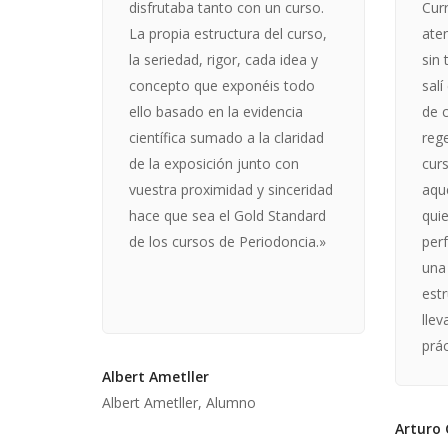
disfrutaba tanto con un curso.
Curr
La propia estructura del curso,
ate
la seriedad, rigor, cada idea y
sin 
concepto que exponéis todo
salí
ello basado en la evidencia
de c
científica sumado a la claridad
reg
de la exposición junto con
cur
vuestra proximidad y sinceridad
aqu
hace que sea el Gold Standard
qui
de los cursos de Periodoncia.»
perf
una
est
lle
prác
Albert Ametller
Albert Ametller, Alumno
Arturo