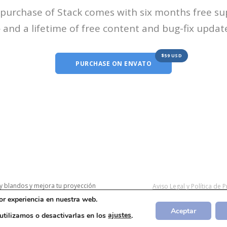
purchase of Stack comes with six months free s
and a lifetime of free content and bug-fix updat
$59 USD
PURCHASE ON ENVATO
 y blandos y mejora tu proyección
Aviso Legal y Política de 
or experiencia en nuestra web.
Aceptar
tilizamos o desactivarlas en los
ajustes
.