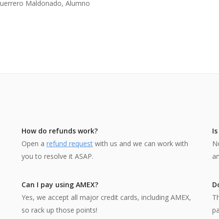
guerrero Maldonado, Alumno
How do refunds work?
I
Open a
refund request
with us and we can work with
No
you to resolve it ASAP.
an
Can I pay using AMEX?
Do
Yes, we accept all major credit cards, including AMEX,
Th
so rack up those points!
p