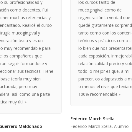
o su profesionalidad y
los cursos tanto de
nción como docentes. Fui
mucogingival como de
tener muchas referencias y
regeneración la verdad que
 encantado. Realicé el curso
quedé gratamente sorprend
irugía mucogingival y
tanto como con los conten
eneración ósea y es un
teóricos y prácticos como 
so muy recomendable para
lo bien que nos presentaste
ellos compañeros que
cada exposición. Inmejorab
eran seguir formándose y
relación calidad precio y so
eccionar sus técnicas. Tiene
todo lo mejor es que, a mi
 base teoría muy bien
parecer, os adaptasteis a 
ructurada, pero muy
o menos el nivel que teníam
vadera, así como una parte
100% recomendable.»
tica muy útil.»
Federico March Stella
 Guerrero Maldonado
Federico March Stella, Alumno