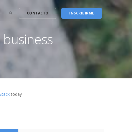
CONTACTO
INSCRIBIRME
r business
Stack
today