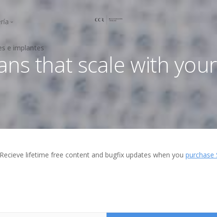
ría
es e implantes
ogingival
Curso Mayo 2021
lans that scale with you
a regenerativa
Curso Junio 2021
Curso 2022
Curso 2023
Curso 2025
Recieve lifetime free content and bugfix updates when you
purchase 