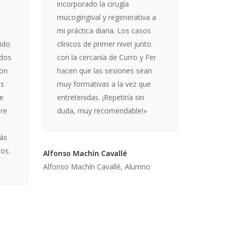
incorporado la cirugía
mucogingival y regenerativa a
mi práctica diaria. Los casos
ido
clínicos de primer nivel junto
idos
con la cercanía de Curro y Fer
con
hacen que las sesiones sean
is
muy formativas a la vez que
le
entretenidas. ¡Repetiría sin
bre
duda, muy recomendable!»
más
os.
Alfonso Machín Cavallé
Alfonso Machín Cavallé, Alumno