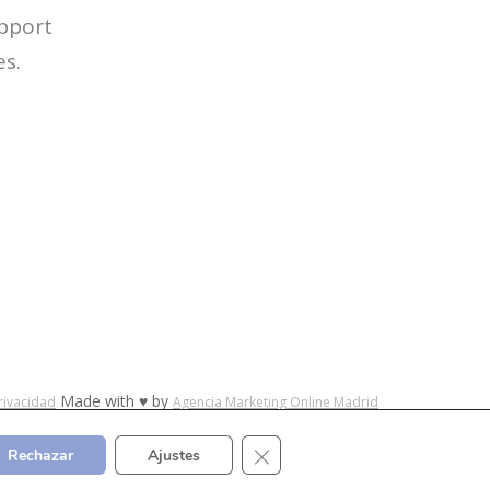
upport
es.
Made with ♥ by
Privacidad
Agencia Marketing Online Madrid
Cerrar el banner de cookies RGP
Rechazar
Ajustes