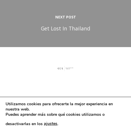
NEXT POST
Get Lost In Thailand
Utilizamos cookies para ofrecerte la mejor experiencia en
Amplía tus conocimientos y técnicas sobre los tejidos óseos y blandos y
nuestra web.
mejora tu proyección profesional
Puedes aprender más sobre qué cookies utilizamos o
desactivarlas en los
ajustes
.
Made with ♥ by
Aviso Legal y Política de Privacidad
Agencia Marketing Online