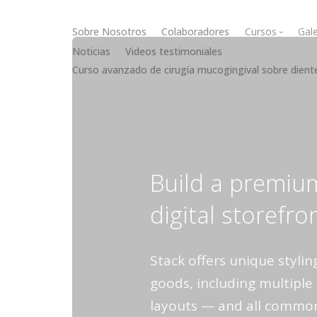
Sobre Nosotros
Colaboradores
Cursos
Gale
Noticias
Videos testimoniales
Curso avanzado de cirugía mucogingival sobre dient
Cirugía muc
Cirugía óse
Build a premiu
digital storefro
Stack offers unique styling
goods, including multipl
layouts — and all common 