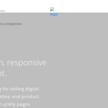
ría
es e implantes
ogingival
Curso Mayo 2021
a regenerativa
Curso Junio 2021
Curso 2022
Curso 2023
Curso 2025
m, responsive
nt.
 for selling digital
e shop and product
utility pages.